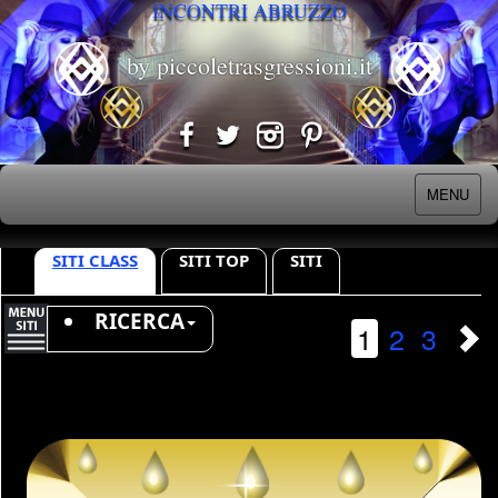
INCONTRI ABRUZZO
by piccoletrasgressioni.it
MENU
SITI CLASS
SITI TOP
SITI
RICERCA
1
2
3