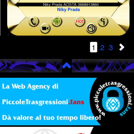
Niky Prada
1
2
3