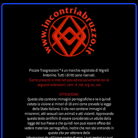
INCONTRI
ABRUZZO
by piccoletrasgressioni.it
MENU
Nessun annuncio