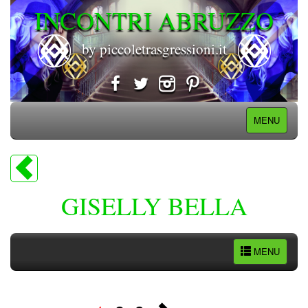
INCONTRI ABRUZZO
by piccoletrasgressioni.it
MENU
GISELLY BELLA
MENU