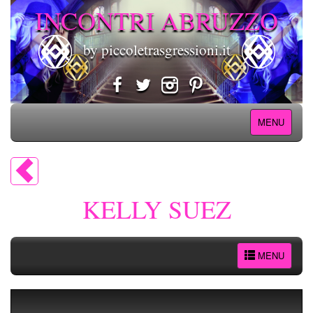
INCONTRI ABRUZZO
by piccoletrasgressioni.it
MENU
KELLY SUEZ
MENU