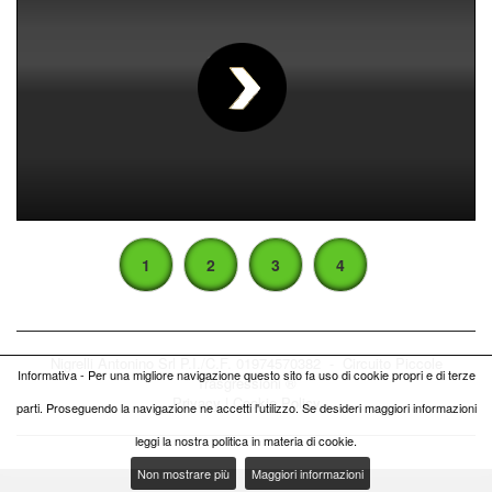
00
:
00
:
00
|
00
:
00
:
00
1
2
3
4
Nigrelli Antonino Srl P.I./C.F. 01974570382 - Circuito
Piccole
Informativa - Per una migliore navigazione questo sito fa uso di cookie propri e di terze
Trasgressioni ®
Privacy
|
Cookie Policy
parti. Proseguendo la navigazione ne accetti l'utilizzo. Se desideri maggiori informazioni
leggi la nostra politica in materia di cookie.
Non mostrare più
Maggiori informazioni