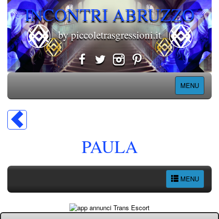
INCONTRI ABRUZZO
by piccoletrasgressioni.it
MENU
PAULA
MENU