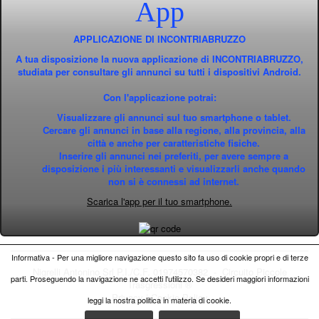
App
APPLICAZIONE DI INCONTRIABRUZZO
A tua disposizione la nuova applicazione di INCONTRIABRUZZO,
studiata per consultare gli annunci su tutti i dispositivi Android.
Con l'applicazione potrai:
Visualizzare gli annunci sul tuo smartphone o tablet.
Cercare gli annunci in base alla regione, alla provincia, alla
città e anche per caratteristiche fisiche.
Inserire gli annunci nei preferiti, per avere sempre a
disposizione i più interessanti e visualizzarli anche quando
non si è connessi ad internet.
Scarica l'app per il tuo smartphone.
Informativa - Per una migliore navigazione questo sito fa uso di cookie propri e di terze
Nigrelli Antonino Srl P.I./C.F. 01974570382 - Circuito
Piccole
parti. Proseguendo la navigazione ne accetti l'utilizzo. Se desideri maggiori informazioni
Trasgressioni ®
Privacy
|
Cookie Policy
leggi la nostra politica in materia di cookie.