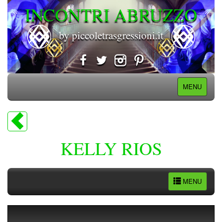
INCONTRI ABRUZZO
by piccoletrasgressioni.it
MENU
KELLY RIOS
MENU