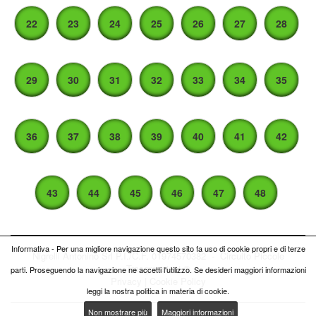
22
23
24
25
26
27
28
29
30
31
32
33
34
35
36
37
38
39
40
41
42
43
44
45
46
47
48
Informativa - Per una migliore navigazione questo sito fa uso di cookie propri e di terze
Nigrelli Antonino Srl P.I./C.F. 01974570382 - Circuito
Piccole
Trasgressioni ®
parti. Proseguendo la navigazione ne accetti l'utilizzo. Se desideri maggiori informazioni
Privacy
|
Cookie Policy
leggi la nostra politica in materia di cookie.
Non mostrare più
Maggiori informazioni