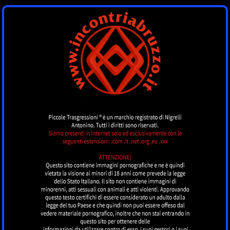
INCONTRI
ABRUZZO
by piccoletrasgressioni.it
MENU
Nessun annuncio