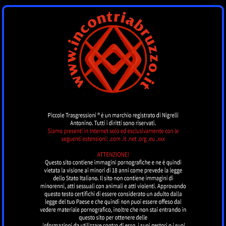
INCONTRI
ABRUZZO
by piccoletrasgressioni.it
MENU
Nessun annuncio