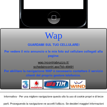
Wap
GUARDAMI SUL TUO CELLULARE!
Per vedere il mio annuncio e le mie foto sul cellulare collegati alla
pagina:
wap.incontriabruzzo.it/
schedaincontri.asp?id=49491
Per abilitare la navigazione WAP è necessario contattare il servizio
clienti del proprio gestore telefonico.
Informativa - Per una migliore navigazione questo sito fa uso di cookie propri e di terze
Nigrelli Antonino Srl P.I./C.F. 01974570382 - Circuito
Piccole
parti. Proseguendo la navigazione ne accetti l'utilizzo. Se desideri maggiori informazioni
Trasgressioni ®