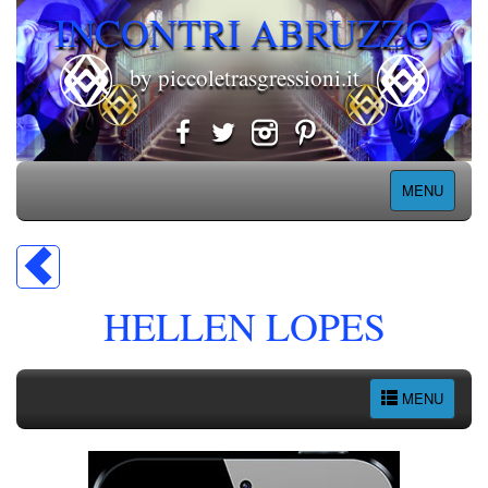
INCONTRI ABRUZZO
by piccoletrasgressioni.it
MENU
HELLEN LOPES
MENU