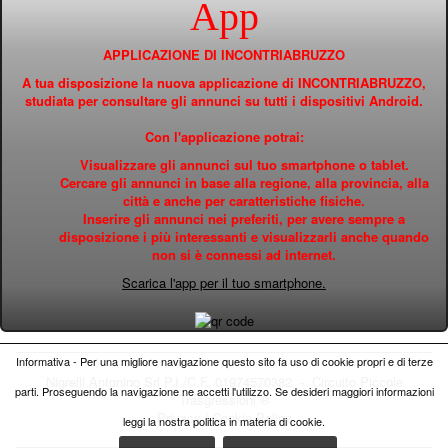
App
APPLICAZIONE DI INCONTRIABRUZZO
A tua disposizione la nuova applicazione di INCONTRIABRUZZO,
studiata per consultare gli annunci su tutti i dispositivi Android.
Con l'applicazione potrai:
Visualizzare gli annunci sul tuo smartphone o tablet.
Cercare gli annunci in base alla regione, alla provincia, alla
città e anche per caratteristiche fisiche.
Inserire gli annunci nei preferiti, per avere sempre a
disposizione i più interessanti e visualizzarli anche quando
non si è connessi ad internet.
Scarica l'app per il tuo smartphone.
Informativa - Per una migliore navigazione questo sito fa uso di cookie propri e di terze
Nigrelli Antonino Srl P.I./C.F. 01974570382 - Circuito
Piccole
parti. Proseguendo la navigazione ne accetti l'utilizzo. Se desideri maggiori informazioni
Trasgressioni ®
Privacy
|
Cookie Policy
leggi la nostra politica in materia di cookie.