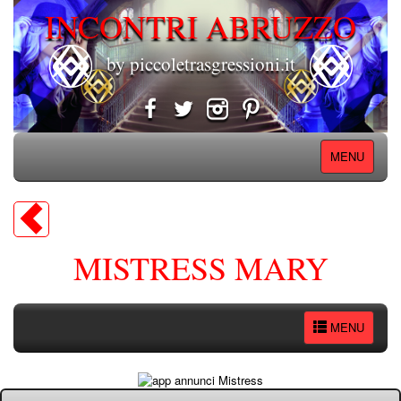
INCONTRI ABRUZZO
by piccoletrasgressioni.it
MENU
MISTRESS MARY
MENU