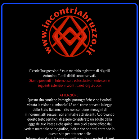
INCONTRI
ABRUZZO
by piccoletrasgressioni.it
MENU
Nessun annuncio